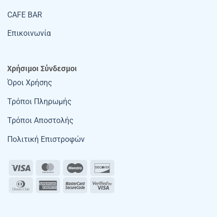
CAFE BAR
Επικοινωνία
Χρήσιμοι Σύνδεσμοι
Όροι Χρήσης
Τρόποι Πληρωμής
Τρόποι Αποστολής
Πολιτική Επιστροφών
Visa
MasterCard
Maestro
Discover
Dinners
American
MasterCard
Visa
Club
Express
2
2