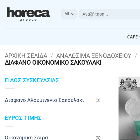
Μετάβαση
στο
Αναζήτηση
για:
περιεχόμενο
CAFE
ΑΡΧΙΚΉ ΣΕΛΊΔΑ
/
ΑΝΑΛΩΣΙΜΑ ΞΕΝΟΔΟΧΕΙΟΥ
/
ΔΙΑΦΑΝΟ ΟΙΚΟΝΟΜΙΚΟ ΣΑΚΟΥΛΑΚΙ
ΕΙΔΟΣ ΣΥΣΚΕΥΑΣΙΑΣ
Διαφανο Αλουμινενιο Σακουλακι
(3)
ΕΥΡΟΣ ΤΙΜΗΣ
Oικονομικη Σειρα
(3)