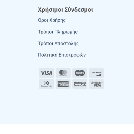
Χρήσιμοι Σύνδεσμοι
Όροι Χρήσης
Τρόποι Πληρωμής
Τρόποι Αποστολής
Πολιτική Επιστροφών
Visa
MasterCard
Maestro
Discover
Dinners
American
MasterCard
Visa
Club
Express
2
2