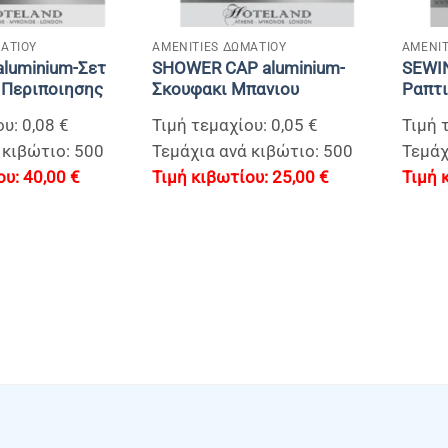
+
+
ΑΤΙΟΥ
AMENITIES ΔΩΜΑΤΙΟΥ
AMENIT
aluminium-Σετ
SHOWER CAP aluminium-
SEWIN
 Περιποιησης
Σκουφακι Μπανιου
Ραπτ
υ: 0,08 €
Τιμή τεμαχίου: 0,05 €
Τιμή 
 κιβώτιο: 500
Τεμάχια ανά κιβώτιο: 500
Τεμάχ
40,00
€
25,00
€