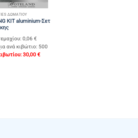
IES ΔΩΜΑΤΙΟΥ
G KIT aluminium-Σετ
ικης
τεμαχίου: 0,06 €
ια ανά κιβώτιο: 500
30,00
€