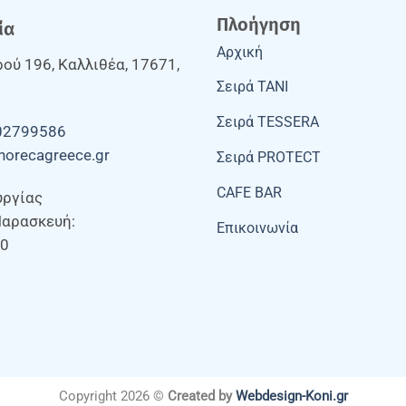
Πλοήγηση
ία
Αρχική
ού 196, Καλλιθέα, 17671,
Σειρά TANI
Σειρά TESSERA
02799586
horecagreece.gr
Σειρά PROTECT
CAFE BAR
υργίας
Παρασκευή:
Επικοινωνία
00
Copyright 2026 ©
Created by
Webdesign-Koni.gr