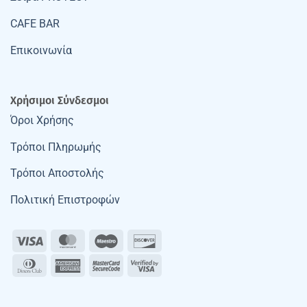
CAFE BAR
Επικοινωνία
Χρήσιμοι Σύνδεσμοι
Όροι Χρήσης
Τρόποι Πληρωμής
Τρόποι Αποστολής
Πολιτική Επιστροφών
Visa
MasterCard
Maestro
Discover
Dinners
American
MasterCard
Visa
Club
Express
2
2