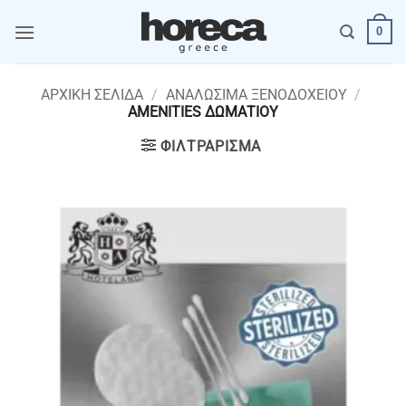
Μετάβαση
0
στο
περιεχόμενο
ΑΡΧΙΚΉ ΣΕΛΊΔΑ
/
ΑΝΑΛΩΣΙΜΑ ΞΕΝΟΔΟΧΕΙΟΥ
/
AMENITIES ΔΩΜΑΤΙΟΥ
ΦΙΛΤΡΆΡΙΣΜΑ