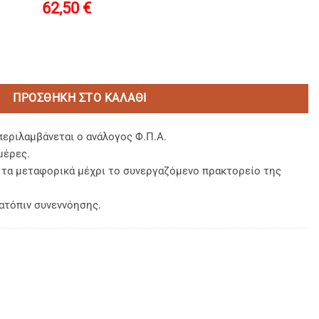
62,50
€
l-Vitamin E-Omega 3-Botanics 40ml ποσότητα
ΠΡΟΣΘΉΚΗ ΣΤΟ ΚΑΛΆΘΙ
περιλαμβάνεται ο ανάλογος Φ.Π.Α.
μέρες.
, τα μεταφορικά μέχρι το συνεργαζόμενο πρακτορείο της
ατόπιν συνεννόησης.