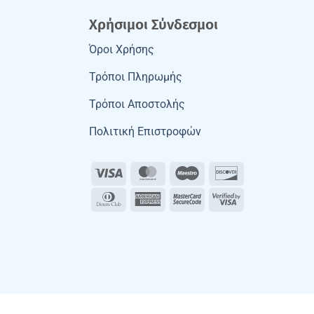
Χρήσιμοι Σύνδεσμοι
Όροι Χρήσης
Τρόποι Πληρωμής
Τρόποι Αποστολής
Πολιτική Επιστροφών
Visa
MasterCard
Maestro
Discover
Dinners
American
MasterCard
Visa
Club
Express
2
2