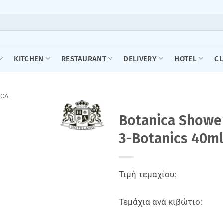
KITCHEN
RESTAURANT
DELIVERY
HOTEL
C
ICA
Botanica Shower
3-Botanics 40ml
Τιμή τεμαχίου:
Τεμάχια ανά κιβώτιο: