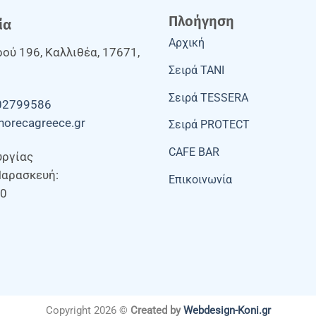
Πλοήγηση
ία
Αρχική
ού 196, Καλλιθέα, 17671,
Σειρά TANI
Σειρά TESSERA
02799586
horecagreece.gr
Σειρά PROTECT
CAFE BAR
υργίας
Παρασκευή:
Επικοινωνία
00
Copyright 2026 ©
Created by
Webdesign-Koni.gr