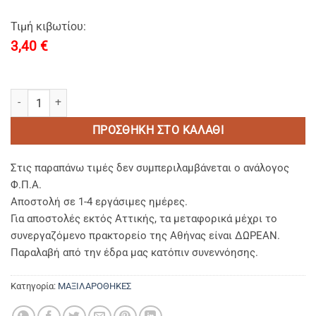
Τιμή κιβωτίου:
3,40
€
ΜΑΞΙΛΑΡΟΘΗΚΕΣ ΥΠΝΟΥ OXFORD (0,52 Χ 0,72+5cm) 80% BAMBAKI 
ΠΡΟΣΘΉΚΗ ΣΤΟ ΚΑΛΆΘΙ
Στις παραπάνω τιμές δεν συμπεριλαμβάνεται ο ανάλογος
Φ.Π.Α.
Αποστολή σε 1-4 εργάσιμες ημέρες.
Για αποστολές εκτός Αττικής, τα μεταφορικά μέχρι το
συνεργαζόμενο πρακτορείο της Αθήνας είναι ΔΩΡΕΑΝ.
Παραλαβή από την έδρα μας κατόπιν συνεννόησης.
Κατηγορία:
ΜΑΞΙΛΑΡΟΘΗΚΕΣ