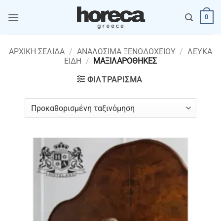
Μετάβαση
0
στο
περιεχόμενο
ΑΡΧΙΚΉ ΣΕΛΊΔΑ
/
ΑΝΑΛΩΣΙΜΑ ΞΕΝΟΔΟΧΕΙΟΥ
/
ΛΕΥΚΑ
ΕΙΔΗ
/
ΜΑΞΙΛΑΡΟΘΗΚΕΣ
ΦΙΛΤΡΆΡΙΣΜΑ