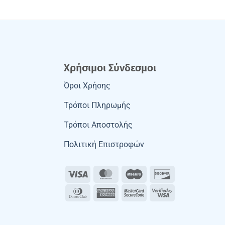
Χρήσιμοι Σύνδεσμοι
Όροι Χρήσης
Τρόποι Πληρωμής
Τρόποι Αποστολής
Πολιτική Επιστροφών
Visa
MasterCard
Maestro
Discover
Dinners
American
MasterCard
Visa
Club
Express
2
2