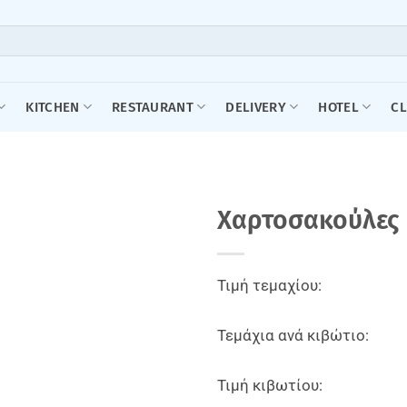
KITCHEN
RESTAURANT
DELIVERY
HOTEL
C
Xαρτοσακούλες K
Τιμή τεμαχίου:
Τεμάχια ανά κιβώτιο:
Τιμή κιβωτίου: