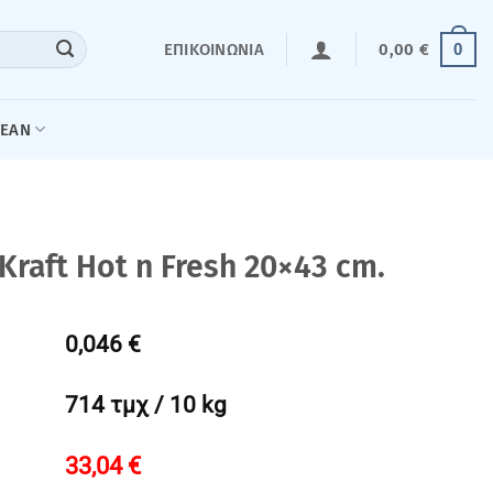
0
ΕΠΙΚΟΙΝΩΝΊΑ
0,00
€
LEAN
raft Hot n Fresh 20×43 cm.
0,046 €
714 τμχ / 10 kg
33,04
€