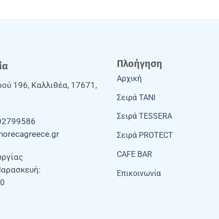
Πλοήγηση
ία
Αρχική
ού 196, Καλλιθέα, 17671,
Σειρά TANI
Σειρά TESSERA
02799586
horecagreece.gr
Σειρά PROTECT
CAFE BAR
υργίας
Παρασκευή:
Επικοινωνία
00