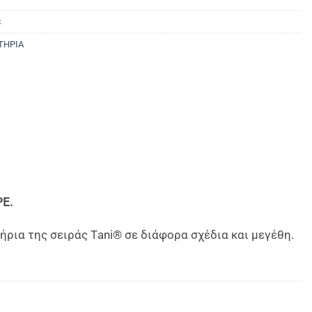
C
ΤΗΡΙΑ
PE.
ρια της σειράς Τani® σε διάφορα σχέδια και μεγέθη.