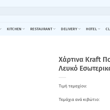
KITCHEN
RESTAURANT
DELIVERY
HOTEL
C
Xάρτινα Kraft Π
Λευκό Εσωτερικ
Τιμή τεμαχίου:
Τεμάχια ανά κιβώτιο: