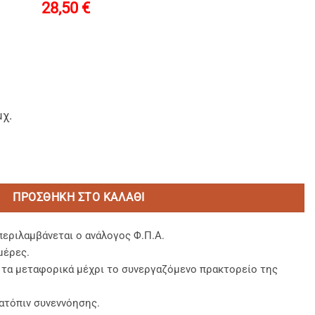
28,50
€
μχ.
ύ Τοιχώματος 8oz με Λευκό Εσωτερικό ποσότητα
ΠΡΟΣΘΉΚΗ ΣΤΟ ΚΑΛΆΘΙ
περιλαμβάνεται ο ανάλογος Φ.Π.Α.
μέρες.
, τα μεταφορικά μέχρι το συνεργαζόμενο πρακτορείο της
ατόπιν συνεννόησης.