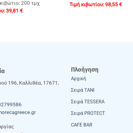
 κιβώτιο: 200 τμχ
98,55
€
39,81
€
Πλοήγηση
ία
Αρχική
ού 196, Καλλιθέα, 17671,
Σειρά TANI
Σειρά TESSERA
02799586
horecagreece.gr
Σειρά PROTECT
CAFE BAR
υργίας