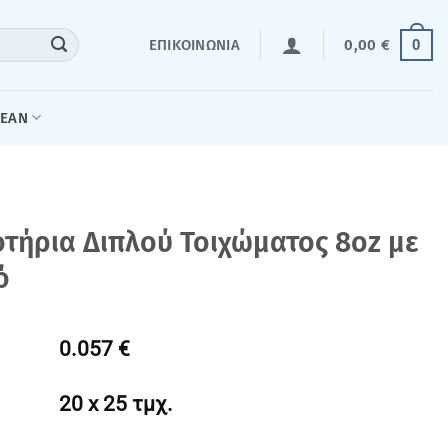
0
ΕΠΙΚΟΙΝΩΝΊΑ
0,00
€
LEAN
οτήρια Διπλού Τοιχώματος 8oz με
ό
0.057 €
20 x 25 τμχ.