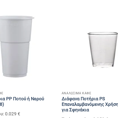
+
ΦΕ
ΑΝΑΛΩΣΙΜΑ ΚΑΦΕ
ια PP Ποτού ή Νερού
Διάφανα Ποτήρια PS
8)
Επαναλαμβανόμενης Χρήσης
για Σφηνάκια
υ: 0.029 €