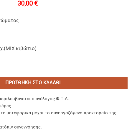
30,00
€
ιχώματος
χ.(MIX κιβώτιο)
ώματος 8οz Jeans MIX ποσότητα
ΠΡΟΣΘΉΚΗ ΣΤΟ ΚΑΛΆΘΙ
περιλαμβάνεται ο ανάλογος Φ.Π.Α.
μέρες.
, τα μεταφορικά μέχρι το συνεργαζόμενο πρακτορείο της
ατόπιν συνεννόησης.