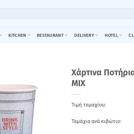
KITCHEN
RESTAURANT
DELIVERY
HOTEL
C
Xάρτινα Ποτήρια
MIX
Τιμή τεμαχίου:
Τεμάχια ανά κιβώτιο: