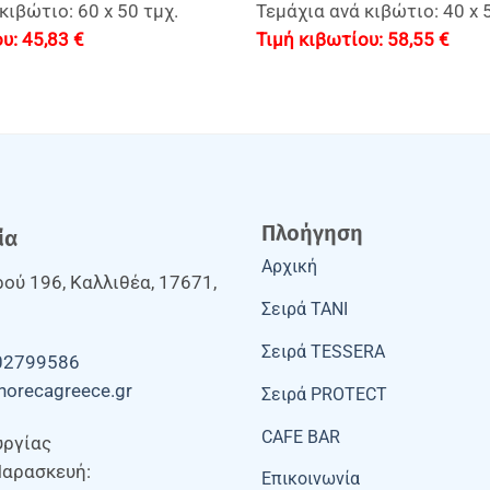
κιβώτιο: 60 x 50 τμχ.
Τεμάχια ανά κιβώτιο: 40 x 
45,83
€
58,55
€
Πλοήγηση
ία
Αρχική
ού 196, Καλλιθέα, 17671,
Σειρά TANI
Σειρά TESSERA
02799586
horecagreece.gr
Σειρά PROTECT
CAFE BAR
υργίας
Παρασκευή:
Επικοινωνία