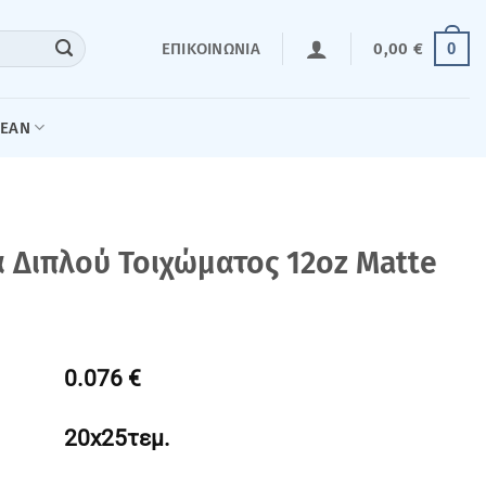
0
ΕΠΙΚΟΙΝΩΝΊΑ
0,00
€
LEAN
 Διπλού Τοιχώματος 12oz Matte
0.076 €
20x25τεμ.