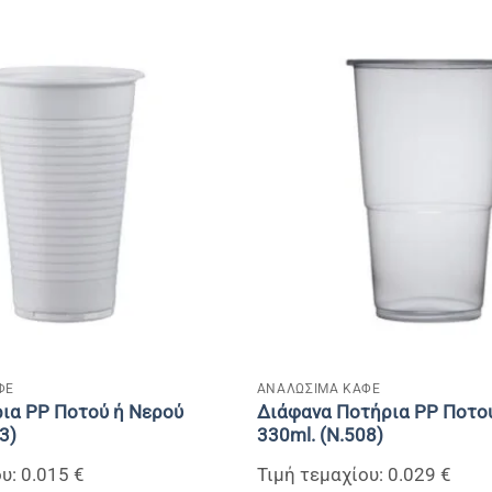
+
ΦΕ
ΑΝΑΛΩΣΙΜΑ ΚΑΦΕ
ια PP Ποτού ή Νερού
Διάφανα Ποτήρια PP Ποτο
3)
330ml. (N.508)
υ: 0.015 €
Τιμή τεμαχίου: 0.029 €