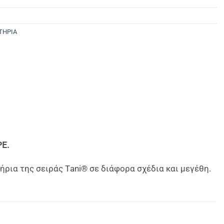
ΤΗΡΙΑ
PE.
ρια της σειράς Τani® σε διάφορα σχέδια και μεγέθη.