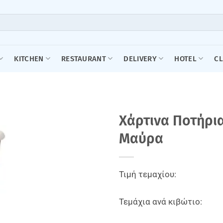
KITCHEN
RESTAURANT
DELIVERY
HOTEL
C
Xάρτινα Ποτήρια
Mαύρα
Τιμή τεμαχίου:
Τεμάχια ανά κιβώτιο: