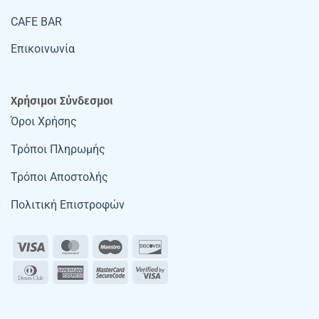
CAFE BAR
Επικοινωνία
Χρήσιμοι Σύνδεσμοι
Όροι Χρήσης
Τρόποι Πληρωμής
Τρόποι Αποστολής
Πολιτική Επιστροφών
Visa
MasterCard
Maestro
Discover
Dinners
American
MasterCard
Visa
Club
Express
2
2