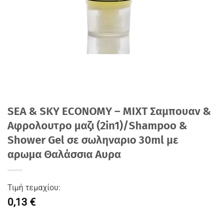
SEA & SKY ECONOMY – MIXT Σαμπουαν &
Αφρολουτρο μαζι (2in1)/Shampoo &
Shower Gel σε σωληναριο 30ml με
αρωμα Θαλάσσια Αυρα
Τιμή τεμαχίου:
0,13 €