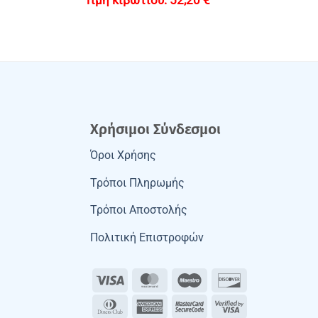
52,20
€
Χρήσιμοι Σύνδεσμοι
Όροι Χρήσης
Τρόποι Πληρωμής
Τρόποι Αποστολής
Πολιτική Επιστροφών
Visa
MasterCard
Maestro
Discover
Dinners
American
MasterCard
Visa