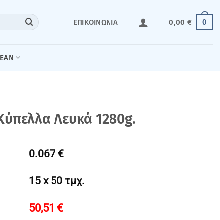
0
ΕΠΙΚΟΙΝΩΝΊΑ
0,00
€
LEAN
Κύπελλα Λευκά 1280g.
0.067 €
15 x 50 τμχ.
50,51
€