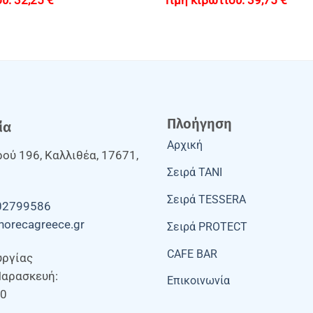
32,25
€
39,75
€
Πλοήγηση
ία
Αρχική
ού 196, Καλλιθέα, 17671,
Σειρά TANI
Σειρά TESSERA
02799586
horecagreece.gr
Σειρά PROTECT
CAFE BAR
υργίας
Παρασκευή:
Επικοινωνία
00