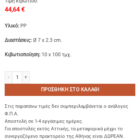
Τιμή κιβωτίου:
44,64
€
Υλικό:
PP
Διαστάσεις:
Ø 7 x 2.3 cm.
Κιβωτιοποίηση:
10 x 100 τμχ.
PP Κύπελλα 120 ml με Αποσπώμενα PET Καπάκια (ΣΕΤ) ποσότητα
ΠΡΟΣΘΉΚΗ ΣΤΟ ΚΑΛΆΘΙ
Στις παραπάνω τιμές δεν συμπεριλαμβάνεται ο ανάλογος
Φ.Π.Α.
Αποστολή σε 1-4 εργάσιμες ημέρες.
Για αποστολές εκτός Αττικής, τα μεταφορικά μέχρι το
συνεργαζόμενο πρακτορείο της Αθήνας είναι ΔΩΡΕΑΝ.