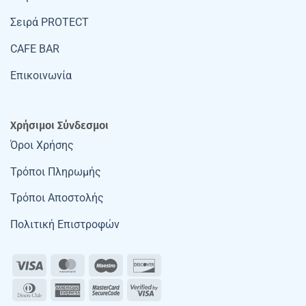
Σειρά PROTECT
CAFE BAR
Επικοινωνία
Χρήσιμοι Σύνδεσμοι
Όροι Χρήσης
Τρόποι Πληρωμής
Τρόποι Αποστολής
Πολιτική Επιστροφών
Visa
MasterCard
Maestro
Discover
Dinners
American
MasterCard
Visa
Club
Express
2
2