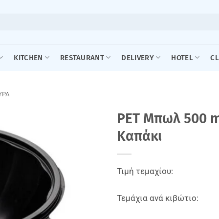
KITCHEN
RESTAURANT
DELIVERY
HOTEL
C
ΥΡΑ
PET Mπωλ 500 
Kαπάκι
Τιμή τεμαχίου:
Τεμάχια ανά κιβώτιο: