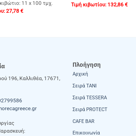
κιβώτιο: 11 x 100 τμχ.
132,86
€
27,78
€
Πλοήγηση
ία
Αρχική
ού 196, Καλλιθέα, 17671,
Σειρά TANI
Σειρά TESSERA
02799586
horecagreece.gr
Σειρά PROTECT
CAFE BAR
υργίας
Παρασκευή:
Επικοινωνία