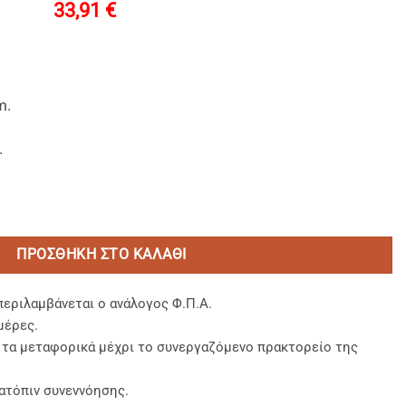
33,91
€
m.
.
μενο Θολωτό PET Kαπάκι ποσότητα
ΠΡΟΣΘΉΚΗ ΣΤΟ ΚΑΛΆΘΙ
περιλαμβάνεται ο ανάλογος Φ.Π.Α.
μέρες.
, τα μεταφορικά μέχρι το συνεργαζόμενο πρακτορείο της
ατόπιν συνεννόησης.