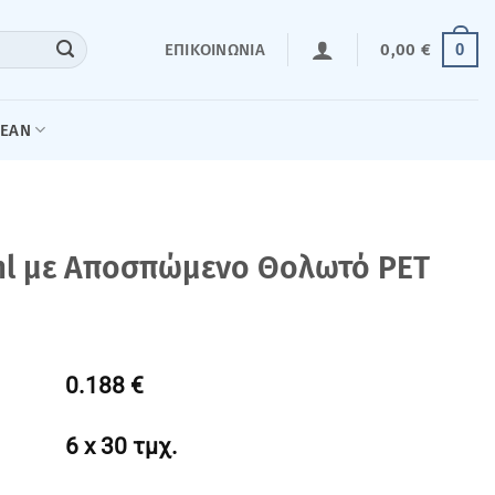
0
ΕΠΙΚΟΙΝΩΝΊΑ
0,00
€
LEAN
ml με Αποσπώμενο Θολωτό PET
0.188 €
6 x 30 τμχ.