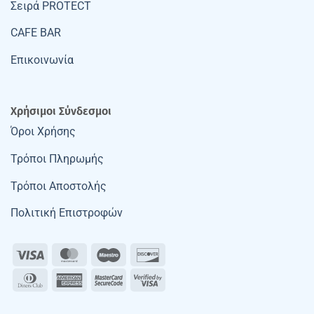
Σειρά PROTECT
CAFE BAR
Επικοινωνία
Χρήσιμοι Σύνδεσμοι
Όροι Χρήσης
Τρόποι Πληρωμής
Τρόποι Αποστολής
Πολιτική Επιστροφών
Visa
MasterCard
Maestro
Discover
Dinners
American
MasterCard
Visa
Club
Express
2
2