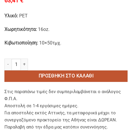
63,41
€
Υλικό:
PET
Χωρητικότητα:
16oz.
Κιβωτιοποίηση:
10×50τμχ.
PET Στρογγυλά Σκεύη Deli Pots 16oz. ποσότητα
ΠΡΟΣΘΉΚΗ ΣΤΟ ΚΑΛΆΘΙ
Στις παραπάνω τιμές δεν συμπεριλαμβάνεται ο ανάλογος
Φ.Π.Α.
Αποστολή σε 1-4 εργάσιμες ημέρες.
Για αποστολές εκτός Αττικής, τα μεταφορικά μέχρι το
συνεργαζόμενο πρακτορείο της Αθήνας είναι ΔΩΡΕΑΝ.
Παραλαβή από την έδρα μας κατόπιν συνεννόησης.