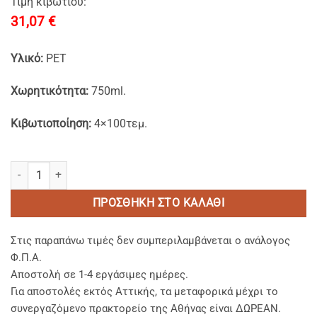
Τιμή κιβωτίου:
31,07
€
Υλικό:
PET
Χωρητικότητα:
750ml.
Κιβωτιοποίηση:
4×100τεμ.
PET Παρ/μα Σκεύη 750 ml Παρ/μα με Ενσωμ/νο Πλακέ Καπάκι ποσό
ΠΡΟΣΘΉΚΗ ΣΤΟ ΚΑΛΆΘΙ
Στις παραπάνω τιμές δεν συμπεριλαμβάνεται ο ανάλογος
Φ.Π.Α.
Αποστολή σε 1-4 εργάσιμες ημέρες.
Για αποστολές εκτός Αττικής, τα μεταφορικά μέχρι το
συνεργαζόμενο πρακτορείο της Αθήνας είναι ΔΩΡΕΑΝ.