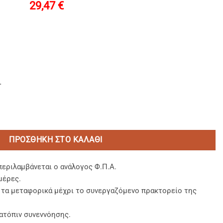
29,47
€
.
 Ενσωμ/νο Πλακέ Καπάκι ποσότητα
ΠΡΟΣΘΉΚΗ ΣΤΟ ΚΑΛΆΘΙ
περιλαμβάνεται ο ανάλογος Φ.Π.Α.
μέρες.
, τα μεταφορικά μέχρι το συνεργαζόμενο πρακτορείο της
ατόπιν συνεννόησης.