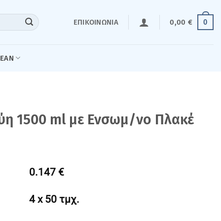
0
ΕΠΙΚΟΙΝΩΝΊΑ
0,00
€
LEAN
ύη 1500 ml με Ενσωμ/νο Πλακέ
0.147 €
4 x 50 τμχ.