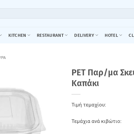
KITCHEN
RESTAURANT
DELIVERY
HOTEL
C
ΥΡΑ
PET Παρ/μα Σκε
Καπάκι
Τιμή τεμαχίου:
Τεμάχια ανά κιβώτιο: