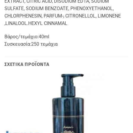
EXTRACT, CITRIC ACID, DISODIUM EDTA, SODIUM
SULFATE, SODIUM BENZOATE, PHENOXYETHANOL,
CHLORPHENESIN, PARFUM
,
CITRONELLOL, LIMONENE
,LINALOOL.HEXYL CINNAMAL
Βάρος/τεμάχιο:
40ml
Συσκευασία:
250 τεμάχια
ΣΧΕΤΙΚΆ ΠΡΟΪΌΝΤΑ