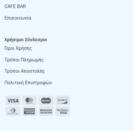
CAFE BAR
Επικοινωνία
Χρήσιμοι Σύνδεσμοι
Όροι Χρήσης
Τρόποι Πληρωμής
Τρόποι Αποστολής
Πολιτική Επιστροφών
Visa
MasterCard
Maestro
Discover
Dinners
American
MasterCard
Visa
Club
Express
2
2