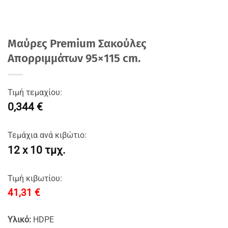
Mαύρες Premium Σακούλες
Απορριμμάτων 95×115 cm.
Τιμή τεμαχίου:
0,344 €
Τεμάχια ανά κιβώτιο:
12 x 10 τμχ.
Τιμή κιβωτίου:
41,31
€
Υλικό:
HDPE