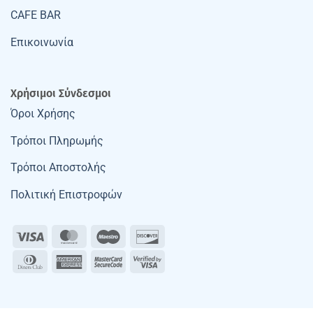
CAFE BAR
Επικοινωνία
Χρήσιμοι Σύνδεσμοι
Όροι Χρήσης
Τρόποι Πληρωμής
Τρόποι Αποστολής
Πολιτική Επιστροφών
Visa
MasterCard
Maestro
Discover
Dinners
American
MasterCard
Visa
Club
Express
2
2