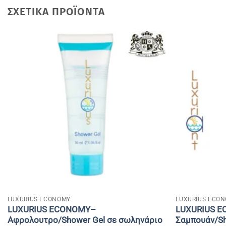
ΣΧΕΤΙΚΆ ΠΡΟΪΌΝΤΑ
+
+
LUXURIUS ECONOMY
LUXURIUS ECO
LUXURIUS ECONOMY–
LUXURIUS 
Αφρολουτρο/Shοwer Gel σε σωληνάριο
Σαμπουάν/S