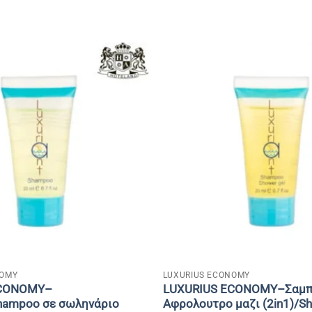
+
NOMY
LUXURIUS ECONOMY
ECONOMY–
LUXURIUS ECONOMY–Σαμπ
hampoo σε σωληνάριο
Αφρολουτρο μαζι (2in1)/S