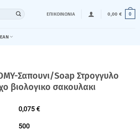
0
ΕΠΙΚΟΙΝΩΝΊΑ
0,00
€
LEAN
OMY-Σαπουνι/Soap Στρογγυλο
χο βιολογικο σακουλακι
0,075 €
500