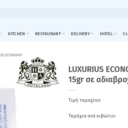
KITCHEN
RESTAURANT
DELIVERY
HOTEL
C
IUS ECONOMY
LUXURIUS ECON
15gr σε αδιαβρο
Τιμή τεμαχίου:
Τεμάχια ανά κιβώτιο: