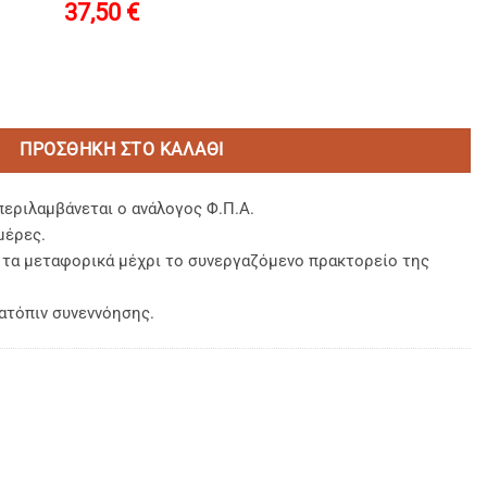
37,50
€
oap Στρογγυλο 15gr σε αδιαβροχο βιολογικο σακουλακι ποσότ
ΠΡΟΣΘΉΚΗ ΣΤΟ ΚΑΛΆΘΙ
περιλαμβάνεται ο ανάλογος Φ.Π.Α.
μέρες.
, τα μεταφορικά μέχρι το συνεργαζόμενο πρακτορείο της
ατόπιν συνεννόησης.