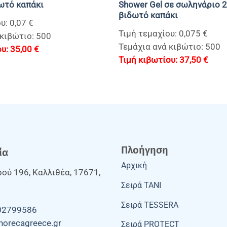
δωτό καπάκι
Shοwer Gel σε σωληνάριο 2
βιδωτό καπάκι
υ: 0,07 €
Τιμή τεμαχίου: 0,075 €
 κιβώτιο: 500
Τεμάχια ανά κιβώτιο: 500
35,00
€
37,50
€
Πλοήγηση
ία
Αρχική
ού 196, Καλλιθέα, 17671,
Σειρά TANI
Σειρά TESSERA
02799586
horecagreece.gr
Σειρά PROTECT