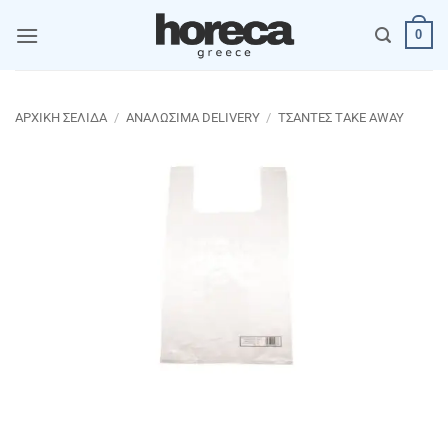
Μετάβαση
0
στο
περιεχόμενο
ΑΡΧΙΚΉ ΣΕΛΊΔΑ
/
ΑΝΑΛΩΣΙΜΑ DELIVERY
/
ΤΣΑΝΤΕΣ TAKE AWAY