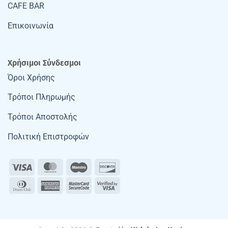
CAFE BAR
Επικοινωνία
Χρήσιμοι Σύνδεσμοι
Όροι Χρήσης
Τρόποι Πληρωμής
Τρόποι Αποστολής
Πολιτική Επιστροφών
Visa
MasterCard
Maestro
Discover
Dinners
American
MasterCard
Visa
Club
Express
2
2