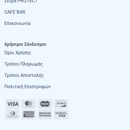
Σειρά PROTECT
CAFE BAR
Επικοινωνία
Χρήσιμοι Σύνδεσμοι
Όροι Χρήσης
Τρόποι Πληρωμής
Τρόποι Αποστολής
Πολιτική Επιστροφών
Visa
MasterCard
Maestro
Discover
Dinners
American
MasterCard
Visa
Club
Express
2
2