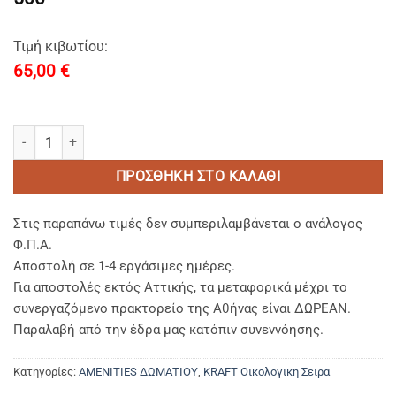
Τιμή κιβωτίου:
65,00
€
COMB straw kraft box-Χτενα Περιποιησης Μαλλιων Οικολογικη πο
ΠΡΟΣΘΉΚΗ ΣΤΟ ΚΑΛΆΘΙ
Στις παραπάνω τιμές δεν συμπεριλαμβάνεται ο ανάλογος
Φ.Π.Α.
Αποστολή σε 1-4 εργάσιμες ημέρες.
Για αποστολές εκτός Αττικής, τα μεταφορικά μέχρι το
συνεργαζόμενο πρακτορείο της Αθήνας είναι ΔΩΡΕΑΝ.
Παραλαβή από την έδρα μας κατόπιν συνεννόησης.
Κατηγορίες:
AMENITIES ΔΩΜΑΤΙΟΥ
,
KRAFT Οικολογικη Σειρα