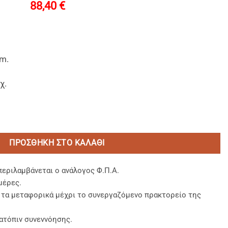
88,40
€
cm.
χ.
ay" (T28) 25x10x5,2cm. ποσότητα
ΠΡΟΣΘΉΚΗ ΣΤΟ ΚΑΛΆΘΙ
περιλαμβάνεται ο ανάλογος Φ.Π.Α.
μέρες.
, τα μεταφορικά μέχρι το συνεργαζόμενο πρακτορείο της
ατόπιν συνεννόησης.