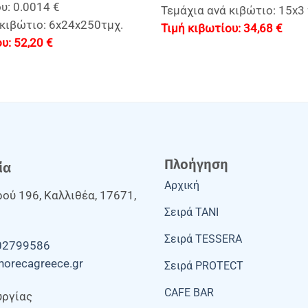
υ: 0.0014 €
Τεμάχια ανά κιβώτιο: 15x3 
 κιβώτιο: 6x24x250τμχ.
34,68
€
52,20
€
Πλοήγηση
ία
Αρχική
ού 196, Καλλιθέα, 17671,
Σειρά TANI
Σειρά TESSERA
02799586
horecagreece.gr
Σειρά PROTECT
CAFE BAR
υργίας