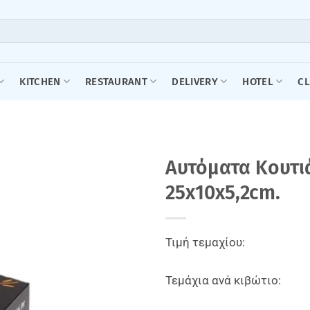
KITCHEN
RESTAURANT
DELIVERY
HOTEL
C
Aυτόματα Κουτιά
25x10x5,2cm.
Τιμή τεμαχίου:
Τεμάχια ανά κιβώτιο: