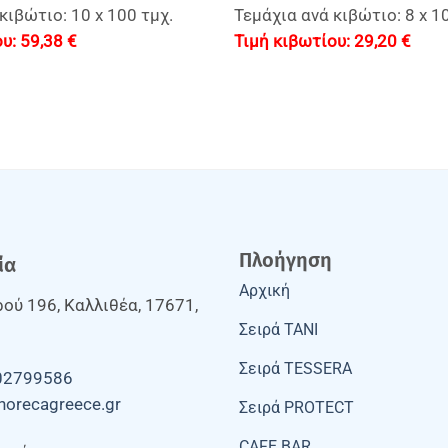
κιβώτιο: 10 x 100 τμχ.
Τεμάχια ανά κιβώτιο: 8 x 1
59,38
€
29,20
€
Πλοήγηση
ία
Αρχική
ού 196, Καλλιθέα, 17671,
Σειρά TANI
Σειρά TESSERA
02799586
horecagreece.gr
Σειρά PROTECT
CAFE BAR