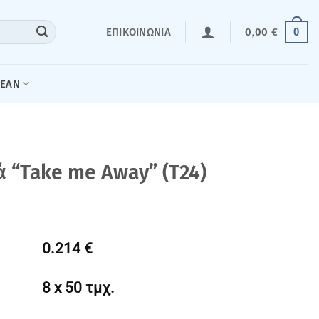
0
ΕΠΙΚΟΙΝΩΝΊΑ
0,00
€
LEAN
 “Take me Away” (T24)
0.214 €
8 x 50 τμχ.