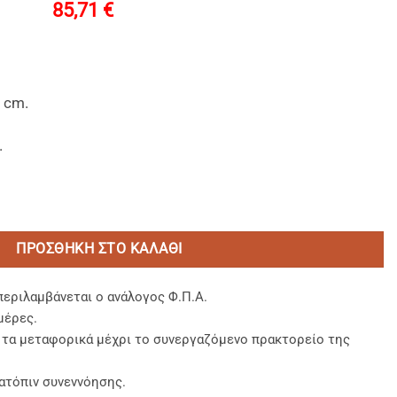
85,71
€
5 cm.
.
y" (T24) 24.1x13x5.5cm. ποσότητα
ΠΡΟΣΘΉΚΗ ΣΤΟ ΚΑΛΆΘΙ
περιλαμβάνεται ο ανάλογος Φ.Π.Α.
μέρες.
, τα μεταφορικά μέχρι το συνεργαζόμενο πρακτορείο της
ατόπιν συνεννόησης.