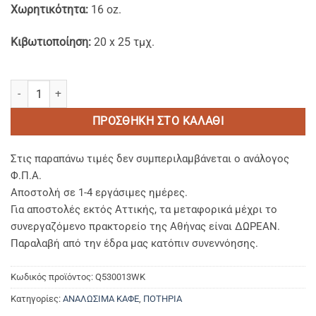
Χωρητικότητα:
16 οz.
Κιβωτιοποίηση:
20 x 25 τμχ.
Χάρτινα Waterbased Ποτήρια Διπλού Τοιχώματος Ripple Σχέδιο Gre
ΠΡΟΣΘΉΚΗ ΣΤΟ ΚΑΛΆΘΙ
Στις παραπάνω τιμές δεν συμπεριλαμβάνεται ο ανάλογος
Φ.Π.Α.
Αποστολή σε 1-4 εργάσιμες ημέρες.
Για αποστολές εκτός Αττικής, τα μεταφορικά μέχρι το
συνεργαζόμενο πρακτορείο της Αθήνας είναι ΔΩΡΕΑΝ.
Παραλαβή από την έδρα μας κατόπιν συνεννόησης.
Κωδικός προϊόντος:
Q530013WK
Κατηγορίες:
ΑΝΑΛΩΣΙΜΑ ΚΑΦΕ
,
ΠΟΤΗΡΙΑ