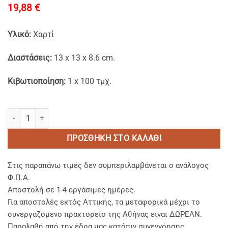
19,88
€
Υλικό:
Χαρτί
Διαστάσεις:
13 x 13 x 8.6 cm.
Κιβωτιοποίηση:
1 x 100 τμχ.
Χάρτινα Kraft Σκεύη Φαγητού FSC® Tετράγωνα για Burger ποσότητ
ΠΡΟΣΘΉΚΗ ΣΤΟ ΚΑΛΆΘΙ
Στις παραπάνω τιμές δεν συμπεριλαμβάνεται ο ανάλογος
Φ.Π.Α.
Αποστολή σε 1-4 εργάσιμες ημέρες.
Για αποστολές εκτός Αττικής, τα μεταφορικά μέχρι το
συνεργαζόμενο πρακτορείο της Αθήνας είναι ΔΩΡΕΑΝ.
Παραλαβή από την έδρα μας κατόπιν συνεννόησης.