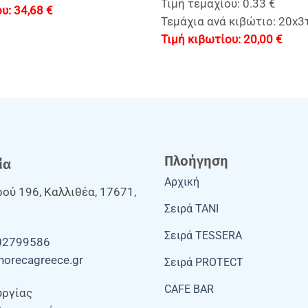
Τιμή τεμαχίου: 0.33 €
34,68
€
Τεμάχια ανά κιβώτιο: 20x3
20,00
€
Πλοήγηση
ία
Αρχική
ού 196, Καλλιθέα, 17671,
Σειρά TANI
Σειρά TESSERA
02799586
horecagreece.gr
Σειρά PROTECT
CAFE BAR
υργίας