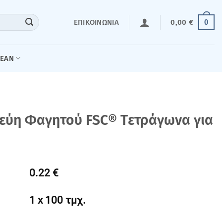
0
ΕΠΙΚΟΙΝΩΝΊΑ
0,00
€
LEAN
κεύη Φαγητού FSC® Tετράγωνα για
0.22 €
1 x 100 τμχ.