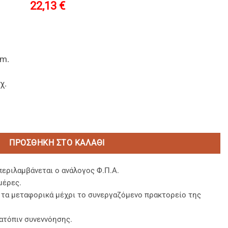
22,13
€
cm.
χ.
 FSC® Tετράγωνα για Burger ποσότητα
ΠΡΟΣΘΉΚΗ ΣΤΟ ΚΑΛΆΘΙ
περιλαμβάνεται ο ανάλογος Φ.Π.Α.
μέρες.
, τα μεταφορικά μέχρι το συνεργαζόμενο πρακτορείο της
ατόπιν συνεννόησης.