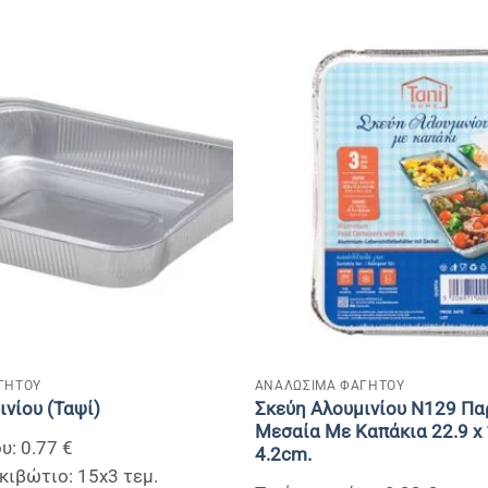
+
ΓΗΤΟΥ
ΑΝΑΛΩΣΙΜΑ ΦΑΓΗΤΟΥ
Σκεύη Αλουμινίου Ν129 Πα
ινίου (Ταψί)
Μεσαία Με Καπάκια 22.9 x 
υ: 0.77 €
4.2cm.
κιβώτιο: 15x3 τεμ.