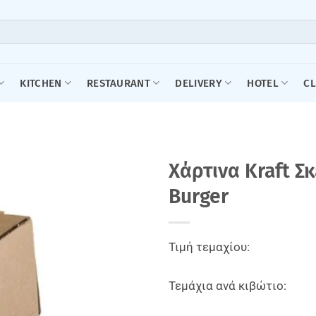
KITCHEN
RESTAURANT
DELIVERY
HOTEL
C
Χάρτινα Kraft Σ
Burger
Τιμή τεμαχίου:
Τεμάχια ανά κιβώτιο: