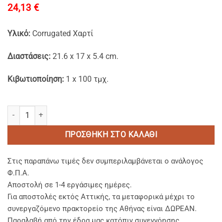
24,13
€
Υλικό:
Corrugated Χαρτί
Διαστάσεις:
21.6 x 17 x 5.4 cm.
Κιβωτιοποίηση:
1 x 100 τμχ.
Χάρτινα Kraft Σκεύη Φαγητού FSC® Παρ/μα για Burger ποσότητα
ΠΡΟΣΘΉΚΗ ΣΤΟ ΚΑΛΆΘΙ
Στις παραπάνω τιμές δεν συμπεριλαμβάνεται ο ανάλογος
Φ.Π.Α.
Αποστολή σε 1-4 εργάσιμες ημέρες.
Για αποστολές εκτός Αττικής, τα μεταφορικά μέχρι το
συνεργαζόμενο πρακτορείο της Αθήνας είναι ΔΩΡΕΑΝ.
Παραλαβή από την έδρα μας κατόπιν συνεννόησης.