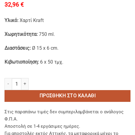
32,96
€
Υλικό:
Χαρτί Kraft
Χωρητικότητα:
750 ml.
Διαστάσεις:
Ø 15 x 6 cm.
Κιβωτιοποίηση:
6 x 50 τμχ.
Χάρτινα Kraft Σκεύη Φαγητού FSC® Μονό PE 750 ml ποσότητα
ΠΡΟΣΘΉΚΗ ΣΤΟ ΚΑΛΆΘΙ
Στις παραπάνω τιμές δεν συμπεριλαμβάνεται ο ανάλογος
Φ.Π.Α.
Αποστολή σε 1-4 εργάσιμες ημέρες.
Για αποστολές εκτός Αττικής, τα μεταφορικά μέχρι το