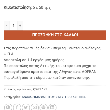
Κιβωτιοποίηση:
6 x 50 τμχ.
Χάρτινα Kraft Καπάκια για Σκεύη Παρ/μα ποσότητα
ΠΡΟΣΘΉΚΗ ΣΤΟ ΚΑΛΆΘΙ
Στις παραπάνω τιμές δεν συμπεριλαμβάνεται ο ανάλογος
Φ.Π.Α.
Αποστολή σε 1-4 εργάσιμες ημέρες.
Για αποστολές εκτός Αττικής, τα μεταφορικά μέχρι το
συνεργαζόμενο πρακτορείο της Αθήνας είναι ΔΩΡΕΑΝ.
Παραλαβή από την έδρα μας κατόπιν συνεννόησης.
Κωδικός προϊόντος:
QWPL173
Κατηγορίες:
ΑΝΑΛΩΣΙΜΑ ΦΑΓΗΤΟΥ
,
ΣΚΕΥΗ ΒΙΟ ΧΑΡΤΙΝΑ