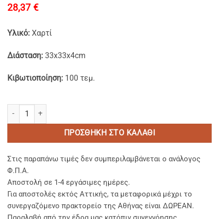
28,37
€
Υλικό:
Xαρτί
Διάσταση:
33x33x4cm
Κιβωτιοποίηση:
100 τεμ.
Χάρτινα Κουτιά Πίτσας Kraft Aτύπωτα 33x33x4cm. ποσότητα
ΠΡΟΣΘΉΚΗ ΣΤΟ ΚΑΛΆΘΙ
Στις παραπάνω τιμές δεν συμπεριλαμβάνεται ο ανάλογος
Φ.Π.Α.
Αποστολή σε 1-4 εργάσιμες ημέρες.
Για αποστολές εκτός Αττικής, τα μεταφορικά μέχρι το
συνεργαζόμενο πρακτορείο της Αθήνας είναι ΔΩΡΕΑΝ.
Παραλαβή από την έδρα μας κατόπιν συνεννόησης.