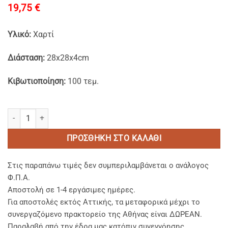
19,75
€
Υλικό:
Xαρτί
Διάσταση:
28x28x4cm
Κιβωτιοποίηση:
100 τεμ.
Χάρτινα Κουτιά Πίτσας Kraft Aτύπωτα 28x28x4cm. ποσότητα
ΠΡΟΣΘΉΚΗ ΣΤΟ ΚΑΛΆΘΙ
Στις παραπάνω τιμές δεν συμπεριλαμβάνεται ο ανάλογος
Φ.Π.Α.
Αποστολή σε 1-4 εργάσιμες ημέρες.
Για αποστολές εκτός Αττικής, τα μεταφορικά μέχρι το
συνεργαζόμενο πρακτορείο της Αθήνας είναι ΔΩΡΕΑΝ.
Παραλαβή από την έδρα μας κατόπιν συνεννόησης.