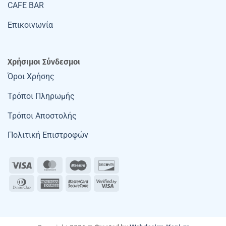
CAFE BAR
Επικοινωνία
Χρήσιμοι Σύνδεσμοι
Όροι Χρήσης
Τρόποι Πληρωμής
Τρόποι Αποστολής
Πολιτική Επιστροφών
Visa
MasterCard
Maestro
Discover
Dinners
American
MasterCard
Visa
Club
Express
2
2