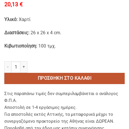
20,13
€
Υλικό:
Xαρτί
Διαστάσεις:
26 x 26 x 4 cm.
Κιβωτιοποίηση:
100 τμχ.
Χάρτινα Κουτιά Πίτσας Kraft σχέδιο "Handmade" 26x26x4cm. ποσό
ΠΡΟΣΘΉΚΗ ΣΤΟ ΚΑΛΆΘΙ
Στις παραπάνω τιμές δεν συμπεριλαμβάνεται ο ανάλογος
Φ.Π.Α.
Αποστολή σε 1-4 εργάσιμες ημέρες.
Για αποστολές εκτός Αττικής, τα μεταφορικά μέχρι το
συνεργαζόμενο πρακτορείο της Αθήνας είναι ΔΩΡΕΑΝ.
Παραλαβή από την έδρα μας κατόπιν συνεννόησης.