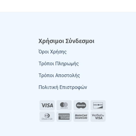
Χρήσιμοι Σύνδεσμοι
Όροι Χρήσης
Τρόποι Πληρωμής
Τρόποι Αποστολής
Πολιτική Επιστροφών
Visa
MasterCard
Maestro
Discover
Dinners
American
MasterCard
Visa
Club
Express
2
2