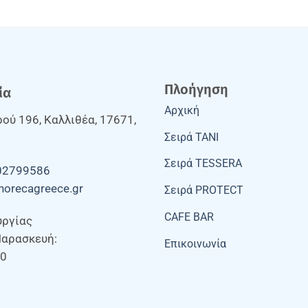
Πλοήγηση
ία
Αρχική
ού 196, Καλλιθέα, 17671,
Σειρά TANI
Σειρά TESSERA
02799586
horecagreece.gr
Σειρά PROTECT
CAFE BAR
υργίας
Παρασκευή:
Επικοινωνία
00