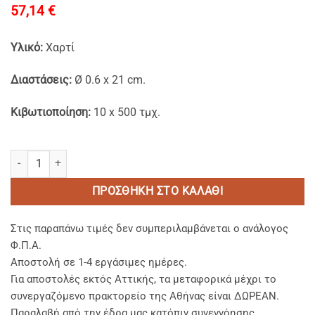
57,14
€
Υλικό:
Χαρτί
Διαστάσεις:
Ø 0.6 x 21 cm.
Κιβωτιοποίηση:
10 x 500 τμχ.
Χάρτινα Καλαμάκια FSC® Ø 0.6x21cm Kraft Σπαστά Συσκευασμένα 
ΠΡΟΣΘΉΚΗ ΣΤΟ ΚΑΛΆΘΙ
Στις παραπάνω τιμές δεν συμπεριλαμβάνεται ο ανάλογος
Φ.Π.Α.
Αποστολή σε 1-4 εργάσιμες ημέρες.
Για αποστολές εκτός Αττικής, τα μεταφορικά μέχρι το
συνεργαζόμενο πρακτορείο της Αθήνας είναι ΔΩΡΕΑΝ.
Παραλαβή από την έδρα μας κατόπιν συνεννόησης.