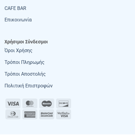
CAFE BAR
Επικοινωνία
Χρήσιμοι Σύνδεσμοι
Όροι Χρήσης
Τρόποι Πληρωμής
Τρόποι Αποστολής
Πολιτική Επιστροφών
Visa
MasterCard
Maestro
Discover
Dinners
American
MasterCard
Visa
Club
Express
2
2