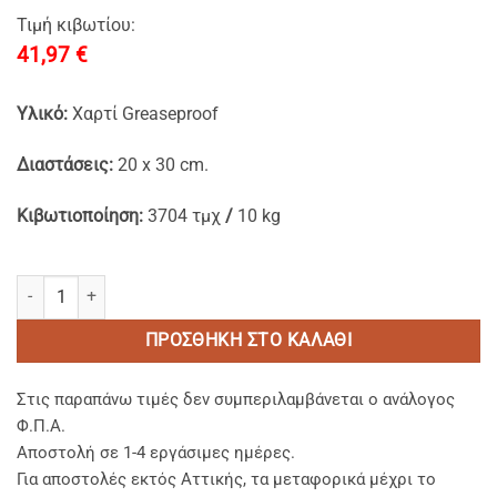
Τιμή κιβωτίου:
41,97
€
Yλικό:
Xαρτί Greaseproof
Διαστάσεις:
20 x 30 cm.
Kιβωτιοποίηση:
3704 τμχ
/
10 kg
Φύλλα Περιτυλίγματος Λευκά Βεζετάλ 20x30 cm. ποσότητα
ΠΡΟΣΘΉΚΗ ΣΤΟ ΚΑΛΆΘΙ
Στις παραπάνω τιμές δεν συμπεριλαμβάνεται ο ανάλογος
Φ.Π.Α.
Αποστολή σε 1-4 εργάσιμες ημέρες.
Για αποστολές εκτός Αττικής, τα μεταφορικά μέχρι το