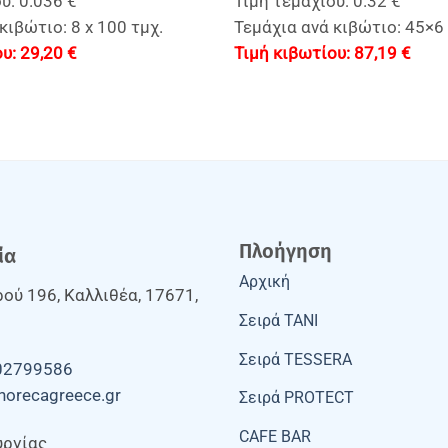
υ: 0.036 €
Τιμή τεμαχίου: 0.32 €
κιβώτιο: 8 x 100 τμχ.
Τεμάχια ανά κιβώτιο: 45×6 
29,20
€
87,19
€
Πλοήγηση
ία
Αρχική
ού 196, Καλλιθέα, 17671,
Σειρά TANI
Σειρά TESSERA
02799586
horecagreece.gr
Σειρά PROTECT
CAFE BAR
υργίας