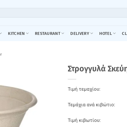
KITCHEN
RESTAURANT
DELIVERY
HOTEL
C
Υ
Στρογγυλά Σκεύ
Τιμή τεμαχίου:
Τεμάχια ανά κιβώτιο:
Τιμή κιβωτίου: