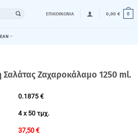
0
ΕΠΙΚΟΙΝΩΝΊΑ
0,00
€
LEAN
η Σαλάτας Ζαχαροκάλαμο 1250 ml.
0.1875 €
4 x 50 τμχ.
37,50
€