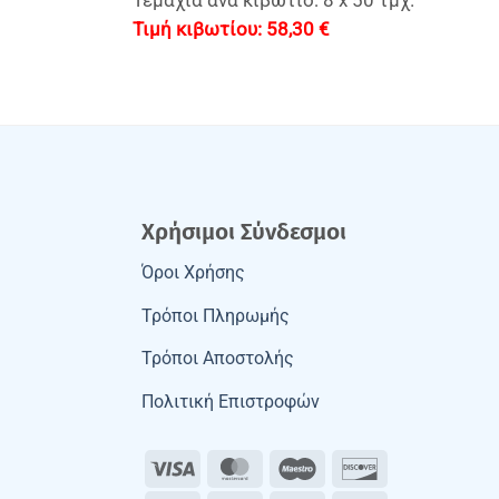
Τεμάχια ανά κιβώτιο: 8 x 50 τμχ.
58,30
€
Χρήσιμοι Σύνδεσμοι
Όροι Χρήσης
Τρόποι Πληρωμής
Τρόποι Αποστολής
Πολιτική Επιστροφών
Visa
MasterCard
Maestro
Discover