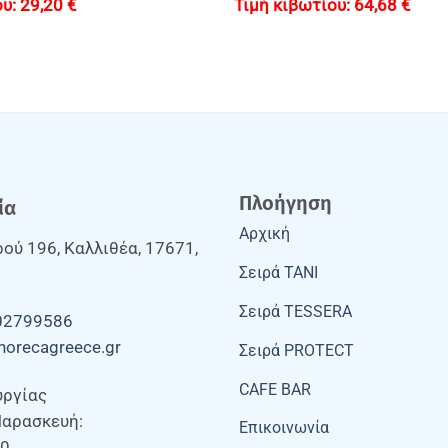
29,20
€
64,68
€
Πλοήγηση
ία
Αρχική
ού 196, Καλλιθέα, 17671,
Σειρά TANI
Σειρά TESSERA
02799586
horecagreece.gr
Σειρά PROTECT
CAFE BAR
υργίας
Παρασκευή:
Επικοινωνία
00