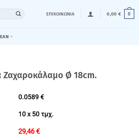
0
ΕΠΙΚΟΙΝΩΝΊΑ
0,00
€
LEAN
α Ζαχαροκάλαμο Ø 18cm.
0.0589 €
10 x 50 τμχ.
29,46
€