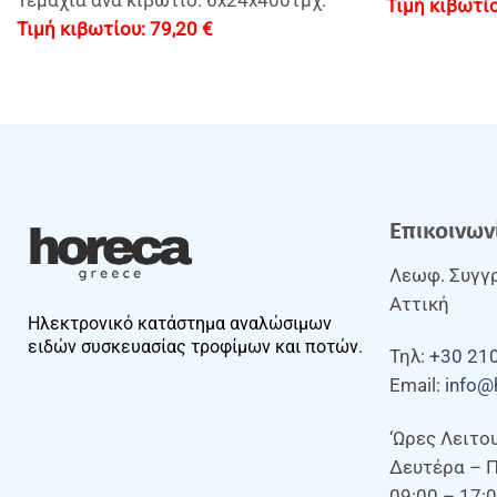
Τεμάχια ανά κιβώτιο: 6x24x400τμχ.
79,20
€
Επικοινων
Λεωφ. Συγγρ
Αττική
Ηλεκτρονικό κατάστημα αναλώσιμων
ειδών συσκευασίας τροφίμων και ποτών.
Τηλ:
+30 21
Email:
info@
‘Ωρες Λειτο
Δευτέρα – 
09:00 – 17: