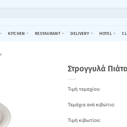
KITCHEN
RESTAURANT
DELIVERY
HOTEL
C
Υ
Στρογγυλά Πιάτ
Τιμή τεμαχίου:
Τεμάχια ανά κιβώτιο:
Τιμή κιβωτίου: