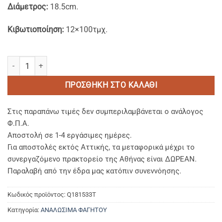
Διάμετρος:
18.5cm.
Κιβωτιοποίηση:
12×100τμχ.
Στρογγυλά Καπάκια για Σκεύη Αλουμινίου 680ml ποσότητα
ΠΡΟΣΘΉΚΗ ΣΤΟ ΚΑΛΆΘΙ
Στις παραπάνω τιμές δεν συμπεριλαμβάνεται ο ανάλογος
Φ.Π.Α.
Αποστολή σε 1-4 εργάσιμες ημέρες.
Για αποστολές εκτός Αττικής, τα μεταφορικά μέχρι το
συνεργαζόμενο πρακτορείο της Αθήνας είναι ΔΩΡΕΑΝ.
Παραλαβή από την έδρα μας κατόπιν συνεννόησης.
Κωδικός προϊόντος:
Q181533T
Κατηγορία:
ΑΝΑΛΩΣΙΜΑ ΦΑΓΗΤΟΥ