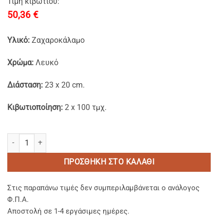
Τιμή κιβωτίου:
50,36
€
Υλικό:
Ζαχαροκάλαμο
Χρώμα:
Λευκό
Διάσταση:
23 x 20 cm.
Κιβωτιοποίηση:
2 x 100 τμχ.
Σκεύη Φαγητού Ζαχαροκάλαμο με Ενσωματωμένο Καπάκι 23x20cm.
ΠΡΟΣΘΉΚΗ ΣΤΟ ΚΑΛΆΘΙ
Στις παραπάνω τιμές δεν συμπεριλαμβάνεται ο ανάλογος
Φ.Π.Α.
Αποστολή σε 1-4 εργάσιμες ημέρες.