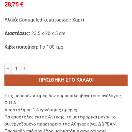
28,75
€
Υλικό:
Corrugated κυματοειδές Χαρτί
Διαστάσεις:
23.5 x 20 x 5 cm.
Κιβωτιοποίηση:
1 x 100 τμχ.
Σκεύη Φαγητού από Κυματοειδές Χαρτί Kraft (Δίσκοι) ποσότητα
ΠΡΟΣΘΉΚΗ ΣΤΟ ΚΑΛΆΘΙ
Στις παραπάνω τιμές δεν συμπεριλαμβάνεται ο ανάλογος
Φ.Π.Α.
Αποστολή σε 1-4 εργάσιμες ημέρες.
Για αποστολές εκτός Αττικής, τα μεταφορικά μέχρι το
συνεργαζόμενο πρακτορείο της Αθήνας είναι ΔΩΡΕΑΝ.
Παραλαβή από την έδρα μας κατόπιν συνεννόησης.