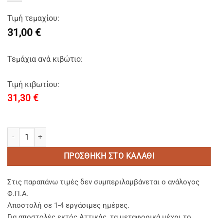
Τιμή τεμαχίου:
31,00 €
Τεμάχια ανά κιβώτιο:
Τιμή κιβωτίου:
31,30
€
ΣΕΝΤΟΝΙ SUPER ΥΠΕΡΔΙΠΛΟ 300Χ305 ΒΑΜΒΑΚΟΣΑΤΕΝ ΡΙΓΕ 1cm 10
ΠΡΟΣΘΉΚΗ ΣΤΟ ΚΑΛΆΘΙ
Στις παραπάνω τιμές δεν συμπεριλαμβάνεται ο ανάλογος
Φ.Π.Α.
Αποστολή σε 1-4 εργάσιμες ημέρες.
Για αποστολές εκτός Αττικής, τα μεταφορικά μέχρι το