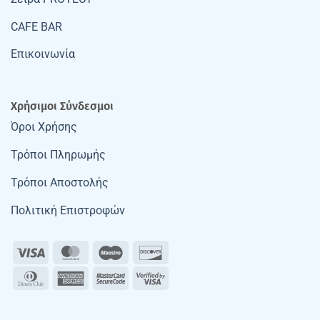
CAFE BAR
Επικοινωνία
Χρήσιμοι Σύνδεσμοι
Όροι Χρήσης
Τρόποι Πληρωμής
Τρόποι Αποστολής
Πολιτική Επιστροφών
Visa
MasterCard
Maestro
Discover
Dinners
American
MasterCard
Visa
Club
Express
2
2