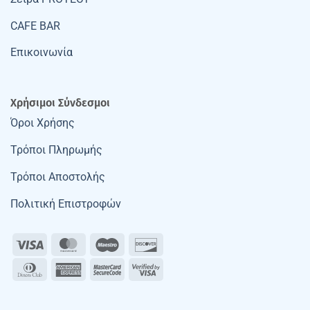
CAFE BAR
Επικοινωνία
Χρήσιμοι Σύνδεσμοι
Όροι Χρήσης
Τρόποι Πληρωμής
Τρόποι Αποστολής
Πολιτική Επιστροφών
Visa
MasterCard
Maestro
Discover
Dinners
American
MasterCard
Visa
Club
Express
2
2