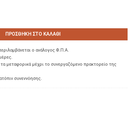
 ΒΑΜΒΑΚΟΣΑΤΕΝ ΡΙΓΕ 1cm 100% BAMBAKI TC-280 ΚΛΩΣΤΕΣ πο
ΠΡΟΣΘΉΚΗ ΣΤΟ ΚΑΛΆΘΙ
περιλαμβάνεται ο ανάλογος Φ.Π.Α.
μέρες.
, τα μεταφορικά μέχρι το συνεργαζόμενο πρακτορείο της
ατόπιν συνεννόησης.