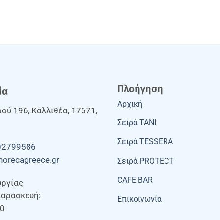
Πλοήγηση
ία
Αρχική
ού 196, Καλλιθέα, 17671,
Σειρά TANI
Σειρά TESSERA
02799586
horecagreece.gr
Σειρά PROTECT
CAFE BAR
υργίας
Παρασκευή:
Επικοινωνία
00