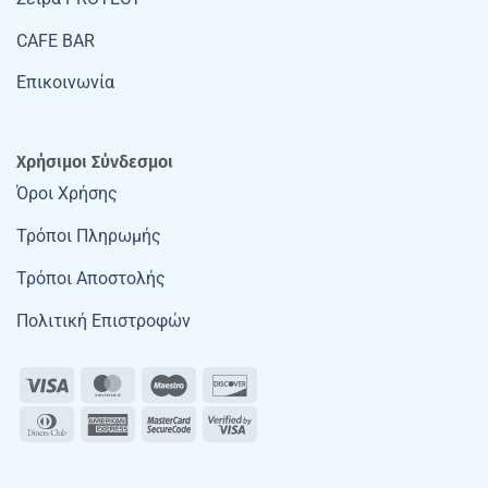
CAFE BAR
Επικοινωνία
Χρήσιμοι Σύνδεσμοι
Όροι Χρήσης
Τρόποι Πληρωμής
Τρόποι Αποστολής
Πολιτική Επιστροφών
Visa
MasterCard
Maestro
Discover
Dinners
American
MasterCard
Visa
Club
Express
2
2