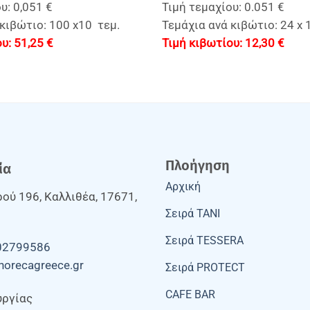
υ: 0,051 €
Τιμή τεμαχίου: 0.051 €
κιβώτιο: 100 x10 τεμ.
Τεμάχια ανά κιβώτιο: 24 x 
51,25
€
12,30
€
Πλοήγηση
ία
Αρχική
ού 196, Καλλιθέα, 17671,
Σειρά TANI
Σειρά TESSERA
02799586
horecagreece.gr
Σειρά PROTECT
CAFE BAR
υργίας