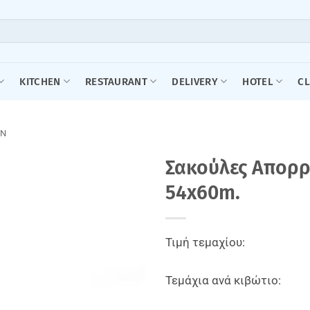
KITCHEN
RESTAURANT
DELIVERY
HOTEL
C
ΩΝ
Σακούλες Απορρ
54x60m.
Τιμή τεμαχίου:
Τεμάχια ανά κιβώτιο: